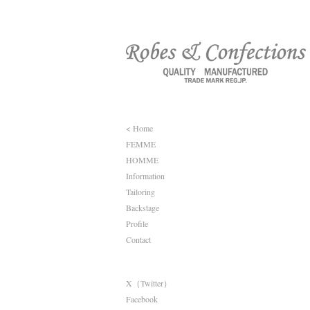
< Home
FEMME
HOMME
Information
Tailoring
Backstage
Profile
Contact
X（Twitter）
Facebook