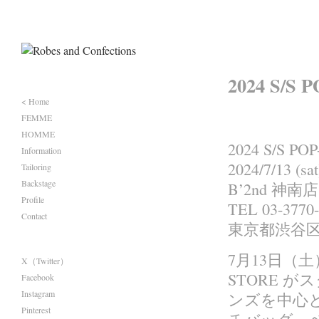
2024 S/S
< Home
FEMME
HOMME
2024 S/S PO
Information
2024/7/13 (sat
Tailoring
Backstage
B’2nd 神南店
Profile
TEL 03-3770
Contact
東京都渋谷区
7月13日（土）か
X（Twitter）
STORE が
Facebook
Instagram
ンズを中心と
Pinterest