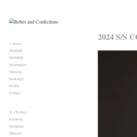
2024 S/S
< Home
FEMME
HOMME
Information
Tailoring
Backstage
Profile
Contact
X（Twitter）
Facebook
Instagram
Pinterest