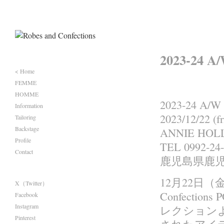
2023-24 
< Home
FEMME
HOMME
2023-24 A/W
Information
2023/12/22 (fr
Tailoring
Backstage
ANNIE HOL
Profile
TEL 0992-24
Contact
鹿児島県鹿児
12月22日（
X（Twitter）
Confectio
Facebook
Instagram
レクション
Pinterest