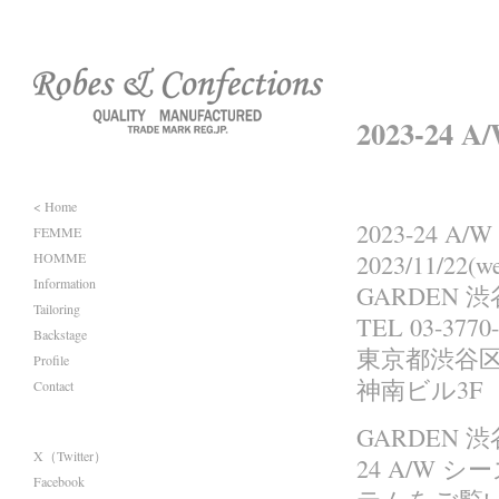
2023-24 
< Home
2023-24 A/
FEMME
HOMME
2023/11/22(we
Information
GARDEN 
Tailoring
TEL 03-3770
Backstage
東京都渋谷区神
Profile
神南ビル3F
Contact
GARDEN 渋谷
X（Twitter）
24 A/W
Facebook