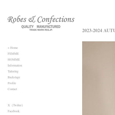
2023-2024 AU
< Home
FEMME
HOMME
Information
Tailoring
Backstage
Profile
Contact
X（Twitter）
Facebook