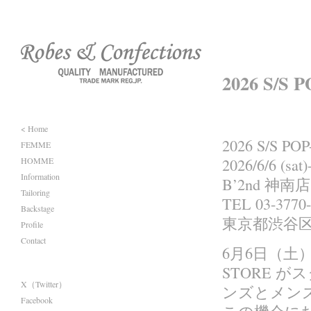
2026 S/S
< Home
2026 S/S PO
FEMME
HOMME
2026/6/6 (sat)
Information
B’2nd 神南店
Tailoring
TEL 03-3770
Backstage
東京都渋谷区
Profile
Contact
6月6日（土）から
STORE が
X（Twitter）
ンズとメン
Facebook