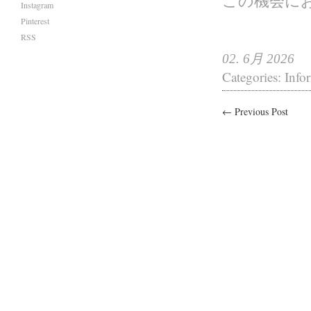
この機会に
Instagram
Pinterest
RSS
02. 6月 2026
Categories:
Info
← Previous Post