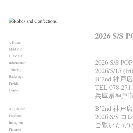
2026 S/S
< Home
FEMME
HOMME
2026 S/S PO
Information
2026/5/15 (fri
Tailoring
Backstage
B’2nd 神戸店
Profile
TEL 078-271
Contact
兵庫県神戸市
B’2nd 神戸
X（Twitter）
2026 S
Facebook
Instagram
ご覧いただ
Pinterest